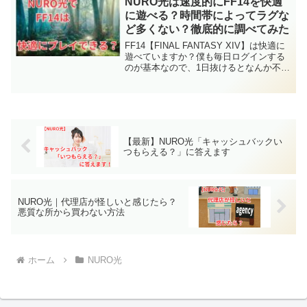
NURO光は速度的にFF14を快適
じゃな...
に遊べる？時間帯によってラグな
ど多くない？徹底的に調べてみた
FF14【FINAL FANTASY XIV】は快適に
遊べていますか？僕も毎日ログインする
のが基本なので、1日抜けるとなんか不安
になります。快適に遊ぶには光回線が必
須ですが、「種類によっては回線速度が
遅い！」「時間帯によってはかなり重い
時も...
【最新】NURO光「キャッシュバックい
つもらえる？」に答えます
NURO光｜代理店が怪しいと感じたら？
悪質な所から買わない方法
ホーム
NURO光