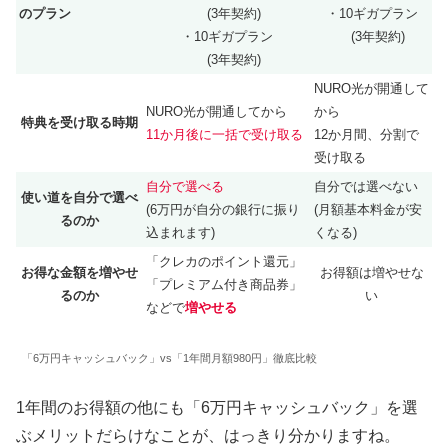
のプラン
(3年契約)
・10ギガプラン
・10ギガプラン
(3年契約)
(3年契約)
NURO光が開通して
NURO光が開通してから
から
特典を受け取る時期
11か月後に一括で受け取る
12か月間、分割で
受け取る
自分で選べる
自分では選べない
使い道を自分で選べ
(6万円が自分の銀行に振り
(月額基本料金が安
るのか
込まれます)
くなる)
「クレカのポイント還元」
お得な金額を増やせ
お得額は増やせな
「プレミアム付き商品券」
るのか
い
などで
増やせる
「6万円キャッシュバック」vs「1年間月額980円」徹底比較
1年間のお得額の他にも「6万円キャッシュバック」を選
ぶメリットだらけなことが、はっきり分かりますね。