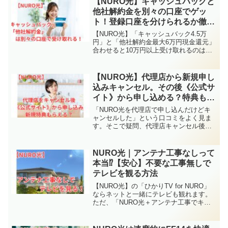
【NURO光】キャッシュバックと
した！結論から...
他社解約金を別々の口座でゲッ
ト！登録口座を分けられるか徹底
調査
【NURO光】「キャッシュバック4.5万
円」と「他社解約金最大6万円現金還元」
合わせると10万円以上受け取れるのは嬉
しいですが、気になるのが、「キャッシ
ュバック4.5万円」・「他社解約金最大6
万円現金還元」それぞれ別の口座で受け
【NURO光】代理店から新規申し
取れるのか？...
込みキャンセル。その後《公式サ
イト》から申し込める？特典もら
える？
「NURO光を代理店で申し込んだけどキ
ャンセルした」という口コミをよく見ま
す。そこで疑問、代理店キャンセル後、
《公式サイト》から申し込みは新規にな
る？特典もらえる？答えは、新規申し込
みになります！《公式》特典ももらえま
NURO光｜アンテナ工事なしって
す！代理店からの申し込...
本当⁉【安心】不要な工事無しで
テレビを観る方法
【NURO光】の「ひかりTV for NURO」
ならネットと一緒にテレビも観れます。
ただ、「NURO光＋アンテナ工事でキャ
ッシュバック！」とか「NURO光と一緒
ならアンテナ工事無料！」などの宣伝を
みて、NURO光とアンテナ工事はセット