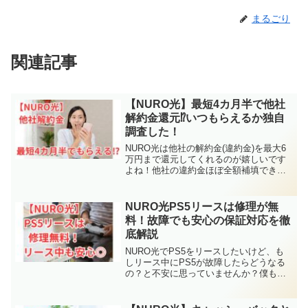
まるごり
関連記事
【NURO光】最短4カ月半で他社
解約金還元⁉いつもらえるか独自
調査した！
NURO光は他社の解約金(違約金)を最大6
万円まで還元してくれるのが嬉しいです
よね！他社の違約金ほぼ全額補填できる
くらいの額ですが、問題は「いつもらえ
るか？」「早く他社解約金が欲しい！」
「他社解約金が受け取れる最短の期間が
NURO光PS5リースは修理が無
しりたい！」「ホー...
料！故障でも安心の保証対応を徹
底解説
NURO光でPS5をリースしたいけど、も
しリース中にPS5が故障したらどうなる
の？と不安に思っていませんか？僕も子
どもにせがまれNURO光でPS5リースし
たかったので、リース中の修理費用や保
証対応、保証期間などを徹底的に調べま