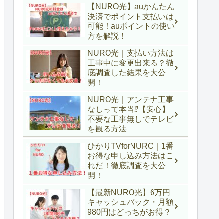
【NURO光】auかんたん
決済でポイント支払いは
可能！auポイントの使い
方を解説！
NURO光｜支払い方法は
工事中に変更出来る？徹
底調査した結果を大公
開！
NURO光｜アンテナ工事
なしって本当⁉【安心】
不要な工事無しでテレビ
を観る方法
ひかりTVforNURO｜1番
お得な申し込み方法はこ
れだ！徹底調査を大公
開！
【最新NURO光】6万円
キャッシュバック・月額
980円はどっちがお得？