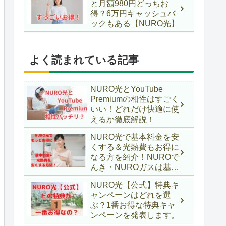
と月額980円どっちお
得？6万円キャッシュバ
ックもある【NURO光】
よく読まれている記事
NURO光とYouTube
Premiumの相性はすごく
いい！どれだけ快適に使
えるか徹底解説！
NURO光で基本料金を安
くする＆光熱費もお得に
なる方を紹介！NUROで
んき・NUROガスは基本
料金が安くなるだけじゃ
NURO光【公式】特典キ
なかった！！
ャンペーンはどれを選
ぶ？1番お得な特典キャ
ンペーンを発表します。